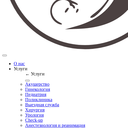
О нас
Услуги
← Услуги
Акушерство
Гинекология
Педиатрия
Поликлиника
Выездная служба
Хирургия
Урология
Check-up
Анестезиология и реанимация