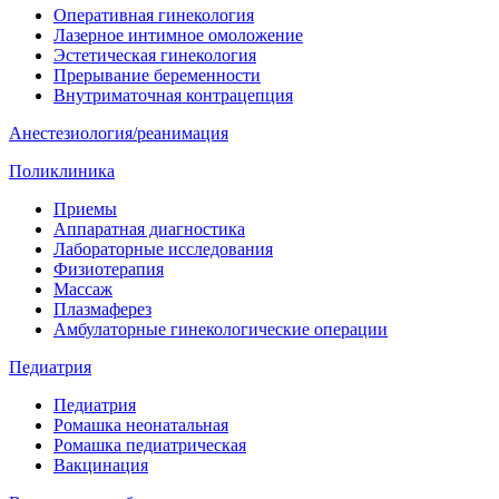
Оперативная гинекология
Лазерное интимное омоложение
Эстетическая гинекология
Прерывание беременности
Внутриматочная контрацепция
Анестезиология/реанимация
Поликлиника
Приемы
Аппаратная диагностика
Лабораторные исследования
Физиотерапия
Массаж
Плазмаферез
Амбулаторные гинекологические операции
Педиатрия
Педиатрия
Ромашка неонатальная
Ромашка педиатрическая
Вакцинация