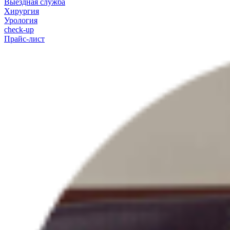
Выездная служба
Хирургия
Урология
check-up
Прайс-лист