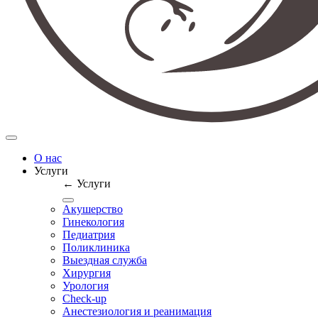
О нас
Услуги
← Услуги
Акушерство
Гинекология
Педиатрия
Поликлиника
Выездная служба
Хирургия
Урология
Check-up
Анестезиология и реанимация