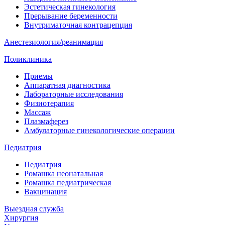
Эстетическая гинекология
Прерывание беременности
Внутриматочная контрацепция
Анестезиология/реанимация
Поликлиника
Приемы
Аппаратная диагностика
Лабораторные исследования
Физиотерапия
Массаж
Плазмаферез
Амбулаторные гинекологические операции
Педиатрия
Педиатрия
Ромашка неонатальная
Ромашка педиатрическая
Вакцинация
Выездная служба
Хирургия