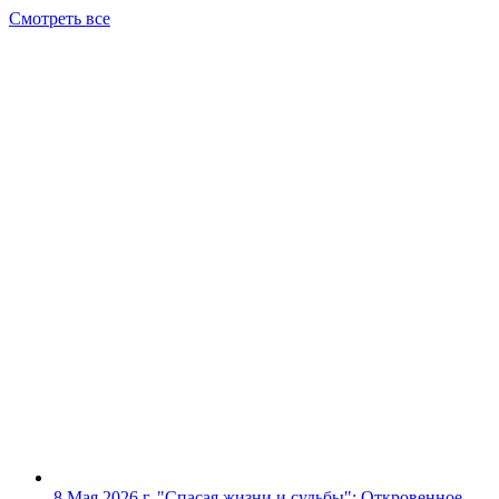
Смотреть все
8 Мая 2026 г.
"Спасая жизни и судьбы": Откровенное