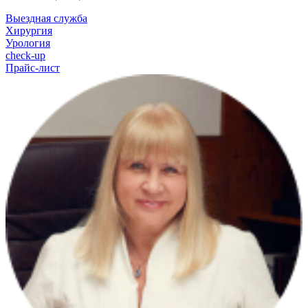
Выездная служба
Хирургия
Урология
check-up
Прайс-лист