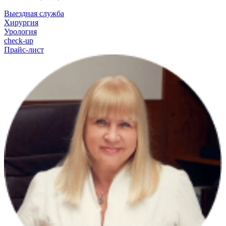
Выездная служба
Хирургия
Урология
check-up
Прайс-лист