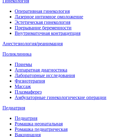
Гинекология
Оперативная гинекология
Лазерное интимное омоложение
Эстетическая гинекология
Прерывание беременности
Внутриматочная контрацепция
Анестезиология/реанимация
Поликлиника
Приемы
Аппаратная диагностика
Лабораторные исследования
Физиотерапия
Массаж
Плазмаферез
Амбулаторные гинекологические операции
Педиатрия
Педиатрия
Ромашка неонатальная
Ромашка педиатрическая
Вакцинация