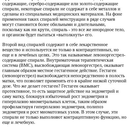
содержащие, серебро-содержащие или золото-содержащие
спирали, некоторые спирали не содержат в себе металлов и
сделаны из специальных медицинских материалов. На фоне
применения таких спиралей менструации в ряде случаев
могут становится более обильными и длительными,
поскольку как ни крути, спираль - это все же инородное тело,
и организм будет пытаться «вытолкнуть» его.
Второй вид спиралей содержит в себе лекарственное
вещество и используется не только в контрацептивных, но
еще и в лечебных целях. Это так называемые левоноргестрел-
содержащие спирали. Внутриматочная терапевтическая
система (ВМС), высвобождающая левоноргестрел, оказывает
главным образом местное гестагенное действие. Гестаген
(левоноргестрел) высвобождается непосредственно в полость
матки, что позволяет применять его в крайне низкой суточной
дозе. Что же делает гестаген? Гестаген оказывает
протективное, то есть защитное действие на эндометрий и
саму матку, блокируя избыточный рост эндометрия и
гиперплазию миометральных клеток, таким образом
профилактируя гиперплазию эндометрия, полипоз
эндометрия и рост миоматозных узлов. В этом случае, эти
спирали не только выполняют контрацептивную функцию, но
еще и лечебную.