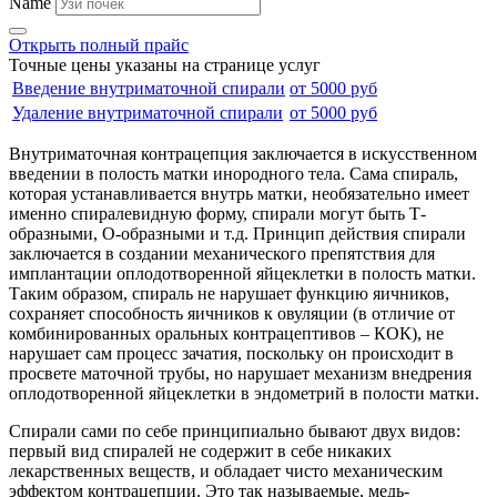
Name
Открыть полный прайс
Точные цены указаны на странице услуг
Введение внутриматочной спирали
от 5000 руб
Удаление внутриматочной спирали
от 5000 руб
Внутриматочная контрацепция заключается в искусственном
введении в полость матки инородного тела. Сама спираль,
которая устанавливается внутрь матки, необязательно имеет
именно спиралевидную форму, спирали могут быть Т-
образными, О-образными и т.д. Принцип действия спирали
заключается в создании механического препятствия для
имплантации оплодотворенной яйцеклетки в полость матки.
Таким образом, спираль не нарушает функцию яичников,
сохраняет способность яичников к овуляции (в отличие от
комбинированных оральных контрацептивов – КОК), не
нарушает сам процесс зачатия, поскольку он происходит в
просвете маточной трубы, но нарушает механизм внедрения
оплодотворенной яйцеклетки в эндометрий в полости матки.
Спирали сами по себе принципиально бывают двух видов:
первый вид спиралей не содержит в себе никаких
лекарственных веществ, и обладает чисто механическим
эффектом контрацепции. Это так называемые, медь-