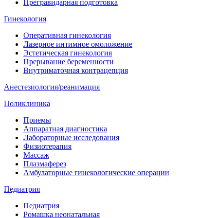
Прегравидарная подготовка
Гинекология
Оперативная гинекология
Лазерное интимное омоложение
Эстетическая гинекология
Прерывание беременности
Внутриматочная контрацепция
Анестезиология/реанимация
Поликлиника
Приемы
Аппаратная диагностика
Лабораторные исследования
Физиотерапия
Массаж
Плазмаферез
Амбулаторные гинекологические операции
Педиатрия
Педиатрия
Ромашка неонатальная