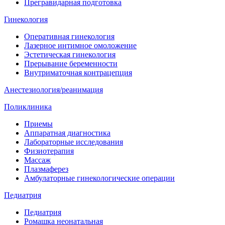
Прегравидарная подготовка
Гинекология
Оперативная гинекология
Лазерное интимное омоложение
Эстетическая гинекология
Прерывание беременности
Внутриматочная контрацепция
Анестезиология/реанимация
Поликлиника
Приемы
Аппаратная диагностика
Лабораторные исследования
Физиотерапия
Массаж
Плазмаферез
Амбулаторные гинекологические операции
Педиатрия
Педиатрия
Ромашка неонатальная