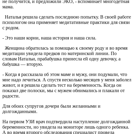
не получится, и предложили ЭКО, - вспоминает многодетная
мама.
Наталья решила сделать последнюю попытку. В своей работе
психологом она применяет медитативные практики для связи
с родом.
- Это наши корни, наша история и наша сила.
Женщина обратилась за помощью к своему роду и во время
медитации увидела предков по материнской линии. По
словам Натальи, прабабушка принесла ей одну девочку, а
бабушка — вторую.
- Когда я рассказала об этом маме и мужу, они подумали, что
мне надо лечиться. А спустя несколько месяцев у меня заболел
живот, и я решила сделать тест на беременность. Когда он
показал две полоски, мы с мужем обнимались и плакали от
радости.
Для обоих супругов дочери были желанными и
долгожданными.
На первом УЗИ врач подтвердила наступление долгожданной
беременности, но увидела на мониторе лишь одного ребенка.
А во время второго обследования специалист провела