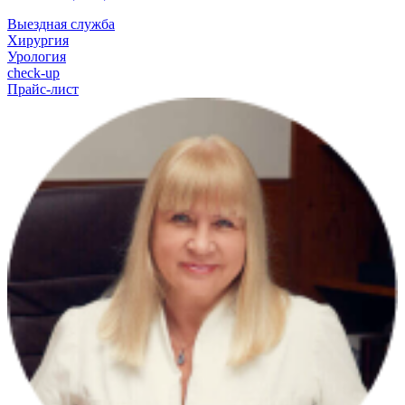
Выездная служба
Хирургия
Урология
check-up
Прайс-лист