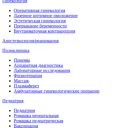
Гинекология
Оперативная гинекология
Лазерное интимное омоложение
Эстетическая гинекология
Прерывание беременности
Внутриматочная контрацепция
Анестезиология/реанимация
Поликлиника
Приемы
Аппаратная диагностика
Лабораторные исследования
Физиотерапия
Массаж
Плазмаферез
Амбулаторные гинекологические операции
Педиатрия
Педиатрия
Ромашка неонатальная
Ромашка педиатрическая
Вакцинация