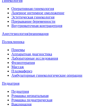
Гинекология
Оперативная гинекология
Лазерное интимное омоложение
Эстетическая гинекология
Прерывание беременности
Внутриматочная контрацепция
Анестезиология/реанимация
Поликлиника
Приемы
Аппаратная диагностика
Лабораторные исследования
Физиотерапия
Массаж
Плазмаферез
Амбулаторные гинекологические операции
Педиатрия
Педиатрия
Ромашка неонатальная
Ромашка педиатрическая
Вакцинация