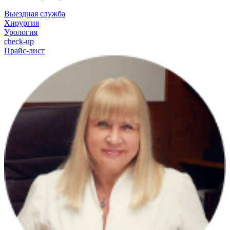
Выездная служба
Хирургия
Урология
check-up
Прайс-лист