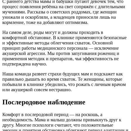
С раннего детства мамы и бабушки пугают девочек тем, что
процесс появления ребёнка на свет сопряжён с длительными
мучениями. Рассказы о советских роддомах, где женщин
унижали и оскорбляли, а младенцев приносили лишь на
кормление, тоже на добавляют оптимизма.
На самом деле, роды могут и должны проходить в
комфортной обстановке. В клинике применяются безопасные
и эффективные методы облегчения схваток. Основной
принцип работы медицинского персонала — исключение
акушерской агрессии. Мы против запугивания рожениц и
применения методик и препаратов, чья эффективность не
подтверждена научно.
Наша команда развеет страхи будущих мам и подскажет как
правильно дышать во время схваток. Те женщины, которые
побывали в клинике убедились, что рожать с личным врачом
или акушеркой совсем нестрашно.
Послеродовое наблюдение
Комфорт в послеродовой период — на роскошь, а
необходимость. Мама и малыш должны привыкнуть друг к
другу. Многие психологи считают, что положительные
эмоции и приятная обстановка облегчают период адаптации и