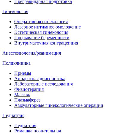
Прегравидарная подготовка
Гинекология
Оперативная гинекология
Лазерное интимное омоложение
Эстетическая гинекология
Прерывание беременности
Внутриматочная контрацепция
Анестезиология/реанимация
Поликлиника
Приемы
Аппаратная диагностика
Лабораторные исследования
Физиотерапия
Массаж
Плазмаферез
Амбулаторные гинекологические операции
Педиатрия
Педиатрия
Ромашка неонатальная