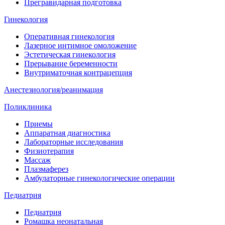
Прегравидарная подготовка
Гинекология
Оперативная гинекология
Лазерное интимное омоложение
Эстетическая гинекология
Прерывание беременности
Внутриматочная контрацепция
Анестезиология/реанимация
Поликлиника
Приемы
Аппаратная диагностика
Лабораторные исследования
Физиотерапия
Массаж
Плазмаферез
Амбулаторные гинекологические операции
Педиатрия
Педиатрия
Ромашка неонатальная