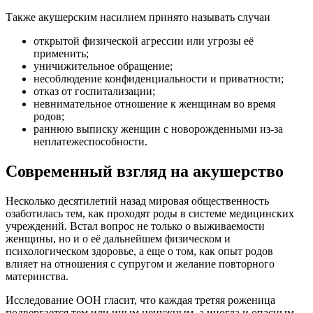
Также акушерским насилием принято называть случаи
открытой физической агрессии или угрозы её
применить;
уничижительное обращение;
несоблюдение конфиденциальности и приватности;
отказ от госпитализации;
невнимательное отношение к женщинам во время
родов;
раннюю выписку женщин с новорожденными из-за
неплатежеспособности.
Современный взгляд на акушерство
Несколько десятилетий назад мировая общественность
озаботилась тем, как проходят роды в системе медицинских
учреждений. Встал вопрос не только о выживаемости
женщины, но и о её дальнейшем физическом и
психологическом здоровье, а еще о том, как опыт родов
влияет на отношения с супругом и желание повторного
материнства.
Исследование ООН гласит, что каждая третяя роженица
подвергается тем или иным ненужным, а иногда и опасным