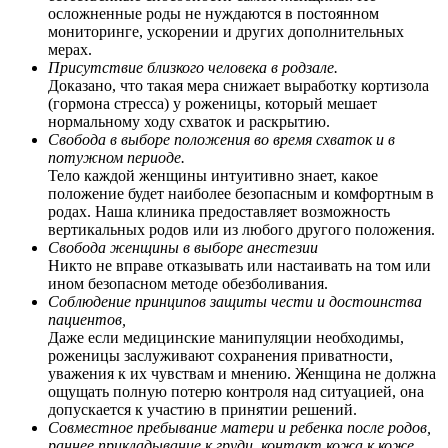
осложненные роды не нуждаются в постоянном
мониторинге, ускорении и других дополнительных
мерах.
Присутствие близкого человека в родзале.
Доказано, что такая мера снижает выработку кортизола
(гормона стресса) у роженицы, который мешает
нормальному ходу схваток и раскрытию.
Свобода в выборе положения во время схваток и в
потужном периоде.
Тело каждой женщины интуитивно знает, какое
положение будет наиболее безопасным и комфортным в
родах. Наша клиника предоставляет возможность
вертикальных родов или из любого другого положения.
Свобода женщины в выборе анестезии
Никто не вправе отказывать или настаивать на том или
ином безопасном методе обезболивания.
Соблюдение принципов защиты чести и достоинства
пациентов,
Даже если медицинские манипуляции необходимы,
роженицы заслуживают сохранения приватности,
уважения к их чувствам и мнению. Женщина не должна
ощущать полную потерю контроля над ситуацией, она
допускается к участию в принятии решений.
Совместное пребывание матери и ребенка после родов,
раннее прикладывание к груди, контакт кожа к коже.