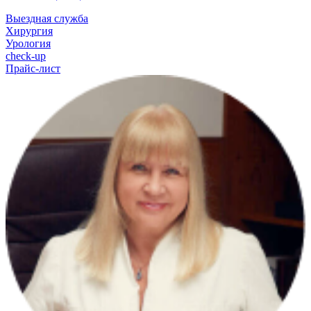
Выездная служба
Хирургия
Урология
check-up
Прайс-лист