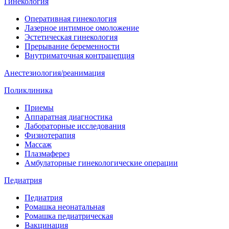
Гинекология
Оперативная гинекология
Лазерное интимное омоложение
Эстетическая гинекология
Прерывание беременности
Внутриматочная контрацепция
Анестезиология/реанимация
Поликлиника
Приемы
Аппаратная диагностика
Лабораторные исследования
Физиотерапия
Массаж
Плазмаферез
Амбулаторные гинекологические операции
Педиатрия
Педиатрия
Ромашка неонатальная
Ромашка педиатрическая
Вакцинация