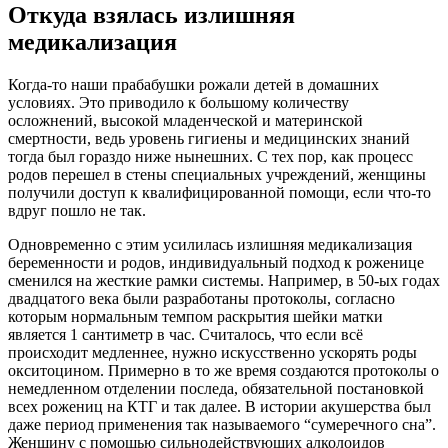
Откуда взялась излишняя
медикализация
Когда-то наши прабабушки рожали детей в домашних
условиях. Это приводило к большому количеству
осложнений, высокой младенческой и материнской
смертности, ведь уровень гигиены и медицинских знаний
тогда был гораздо ниже нынешних. С тех пор, как процесс
родов перешел в стены специальных учреждений, женщины
получили доступ к квалифицированной помощи, если что-то
вдруг пошло не так.
Одновременно с этим усилилась излишняя медикализация
беременности и родов, индивидуальный подход к роженице
сменился на жесткие рамки системы. Например, в 50-ых годах
двадцатого века были разработаны протоколы, согласно
которым нормальным темпом раскрытия шейки матки
является 1 сантиметр в час. Считалось, что если всё
происходит медленнее, нужно искусственно ускорять роды
окситоцином. Примерно в то же время создаются протоколы о
немедленном отделении последа, обязательной постановкой
всех рожениц на КТГ и так далее. В истории акушерства был
даже период применения так называемого “сумеречного сна”.
Женщину с помощью сильнодействующих алколоидов