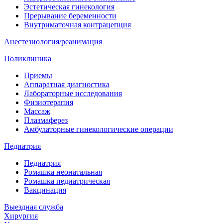
Эстетическая гинекология
Прерывание беременности
Внутриматочная контрацепция
Анестезиология/реанимация
Поликлиника
Приемы
Аппаратная диагностика
Лабораторные исследования
Физиотерапия
Массаж
Плазмаферез
Амбулаторные гинекологические операции
Педиатрия
Педиатрия
Ромашка неонатальная
Ромашка педиатрическая
Вакцинация
Выездная служба
Хирургия