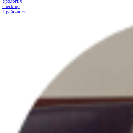
Урология
check-up
Прайс-лист