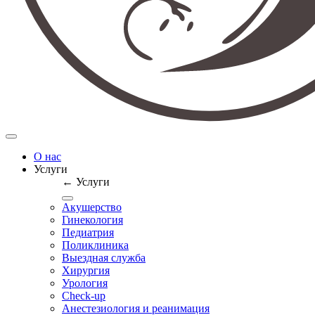
О нас
Услуги
← Услуги
Акушерство
Гинекология
Педиатрия
Поликлиника
Выездная служба
Хирургия
Урология
Check-up
Анестезиология и реанимация