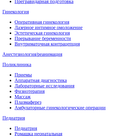
Прегравидарная подготовка
Гинекология
Оперативная гинекология
Лазерное интимное омоложение
Эстетическая гинекология
Прерывание беременности
Внутриматочная контрацепция
Анестезиология/реанимация
Поликлиника
Приемы
Аппаратная диагностика
Лабораторные исследования
Физиотерапия
Массаж
Плазмаферез
Амбулаторные гинекологические операции
Педиатрия
Педиатрия
Ромашка неонатальная