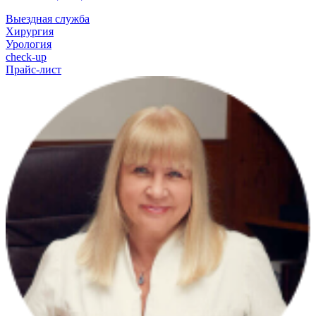
Выездная служба
Хирургия
Урология
check-up
Прайс-лист