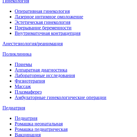
Гинекология
Оперативная гинекология
Лазерное интимное омоложение
Эстетическая гинекология
Прерывание беременности
Внутриматочная контрацепция
Анестезиология/реанимация
Поликлиника
Приемы
Аппаратная диагностика
Лабораторные исследования
Физиотерапия
Массаж
Плазмаферез
Амбулаторные гинекологические операции
Педиатрия
Педиатрия
Ромашка неонатальная
Ромашка педиатрическая
Вакцинация