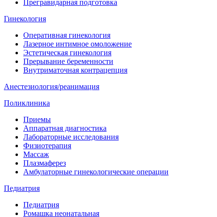
Прегравидарная подготовка
Гинекология
Оперативная гинекология
Лазерное интимное омоложение
Эстетическая гинекология
Прерывание беременности
Внутриматочная контрацепция
Анестезиология/реанимация
Поликлиника
Приемы
Аппаратная диагностика
Лабораторные исследования
Физиотерапия
Массаж
Плазмаферез
Амбулаторные гинекологические операции
Педиатрия
Педиатрия
Ромашка неонатальная