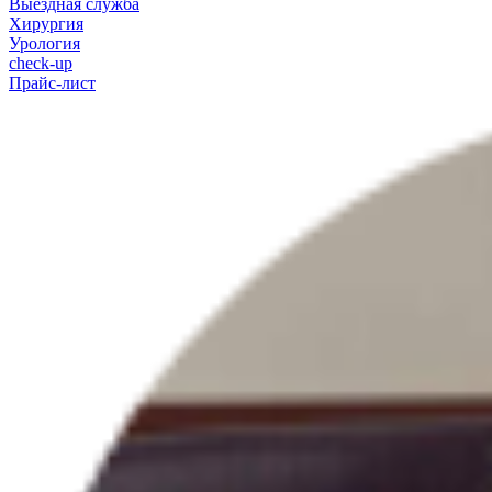
Выездная служба
Хирургия
Урология
check-up
Прайс-лист