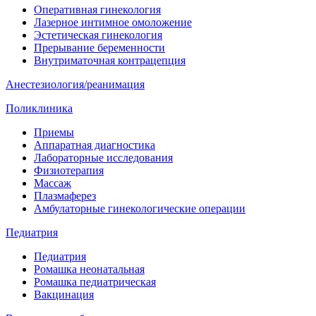
Оперативная гинекология
Лазерное интимное омоложение
Эстетическая гинекология
Прерывание беременности
Внутриматочная контрацепция
Анестезиология/реанимация
Поликлиника
Приемы
Аппаратная диагностика
Лабораторные исследования
Физиотерапия
Массаж
Плазмаферез
Амбулаторные гинекологические операции
Педиатрия
Педиатрия
Ромашка неонатальная
Ромашка педиатрическая
Вакцинация