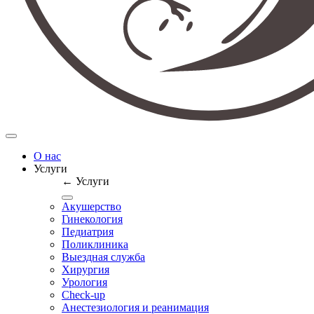
О нас
Услуги
← Услуги
Акушерство
Гинекология
Педиатрия
Поликлиника
Выездная служба
Хирургия
Урология
Check-up
Анестезиология и реанимация