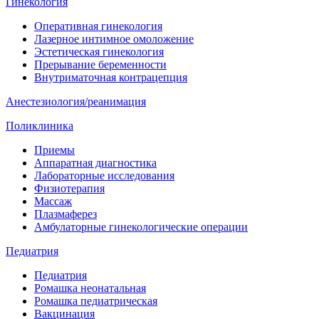
Гинекология
Оперативная гинекология
Лазерное интимное омоложение
Эстетическая гинекология
Прерывание беременности
Внутриматочная контрацепция
Анестезиология/реанимация
Поликлиника
Приемы
Аппаратная диагностика
Лабораторные исследования
Физиотерапия
Массаж
Плазмаферез
Амбулаторные гинекологические операции
Педиатрия
Педиатрия
Ромашка неонатальная
Ромашка педиатрическая
Вакцинация