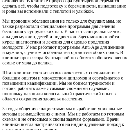
отношения. В клинике профессора Буштыревой стремятся
сделать всё, чтобы подготовку к беременности, вынашивание
и роды вы вспоминали с теплотой и улыбкой.
Мы проводим обследования не только для будущих мам, но
также разработали специальные программы для лечения
бесплодия у супружеских пар. У нас есть специальные чек-
апы для мужчин, детей и подростков. Здесь можно пройти
курсы диагностики и лечения для с целью продления
молодости. У нас работают программы Anti-Age для женщин
и мужчин, с учетом особенностей организма обоих полов. В
клинике профессора Буштыревой позаботятся обо всех членах
семьи: от мала до велика.
Штат клиники состоит из высококлассных специалистов с
большим опытом и множеством дипломов и сертификатов о
повышении квалификации. Мы не боимся трудностей и
готовы работать даже с самыми сложными случаями,
поскольку накопили колоссальный практический опыт в
области сохранения здоровья населения.
За годы общения с пациентами мы выработали уникальные
методы взаимодействия с ними. Мы не работаем по готовым
схемам и не относимся к своим задачам формально. Врачи
клиники всегда настраиваются на индивидуальный подход к
ситуации каждого пациента.