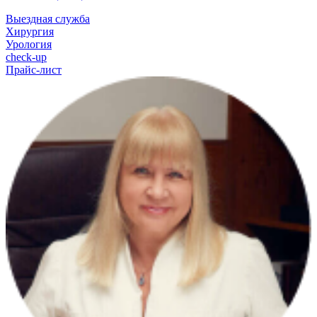
Выездная служба
Хирургия
Урология
check-up
Прайс-лист