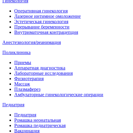
Гинекология
Оперативная гинекология
Лазерное интимное омоложение
Эстетическая гинекология
Прерывание беременности
Внутриматочная контрацепция
Анестезиология/реанимация
Поликлиника
Приемы
Аппаратная диагностика
Лабораторные исследования
Физиотерапия
Массаж
Плазмаферез
Амбулаторные гинекологические операции
Педиатрия
Педиатрия
Ромашка неонатальная
Ромашка педиатрическая
Вакцинация