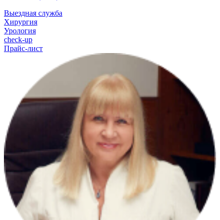
Выездная служба
Хирургия
Урология
check-up
Прайс-лист