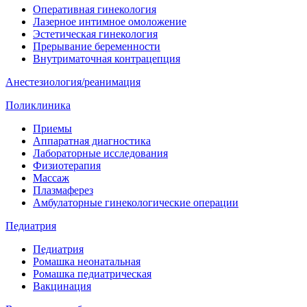
Оперативная гинекология
Лазерное интимное омоложение
Эстетическая гинекология
Прерывание беременности
Внутриматочная контрацепция
Анестезиология/реанимация
Поликлиника
Приемы
Аппаратная диагностика
Лабораторные исследования
Физиотерапия
Массаж
Плазмаферез
Амбулаторные гинекологические операции
Педиатрия
Педиатрия
Ромашка неонатальная
Ромашка педиатрическая
Вакцинация