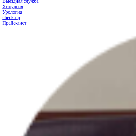
Выездная служба
Хирургия
Урология
check-up
Прайс-лист