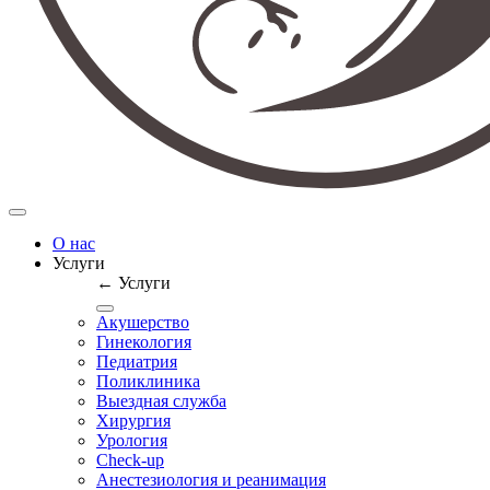
О нас
Услуги
← Услуги
Акушерство
Гинекология
Педиатрия
Поликлиника
Выездная служба
Хирургия
Урология
Check-up
Анестезиология и реанимация