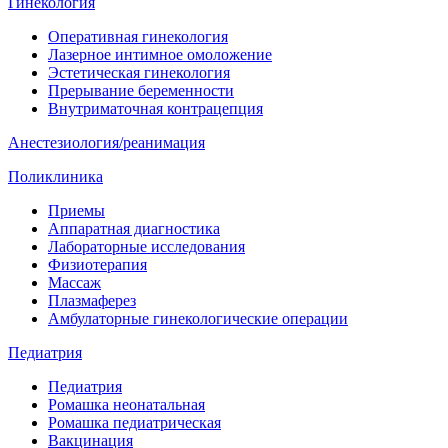
Гинекология
Оперативная гинекология
Лазерное интимное омоложение
Эстетическая гинекология
Прерывание беременности
Внутриматочная контрацепция
Анестезиология/реанимация
Поликлиника
Приемы
Аппаратная диагностика
Лабораторные исследования
Физиотерапия
Массаж
Плазмаферез
Амбулаторные гинекологические операции
Педиатрия
Педиатрия
Ромашка неонатальная
Ромашка педиатрическая
Вакцинация