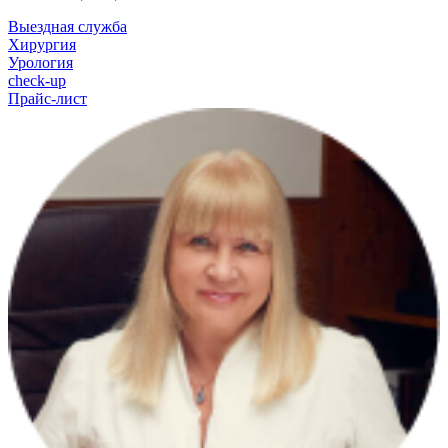
Выездная служба
Хирургия
Урология
check-up
Прайс-лист