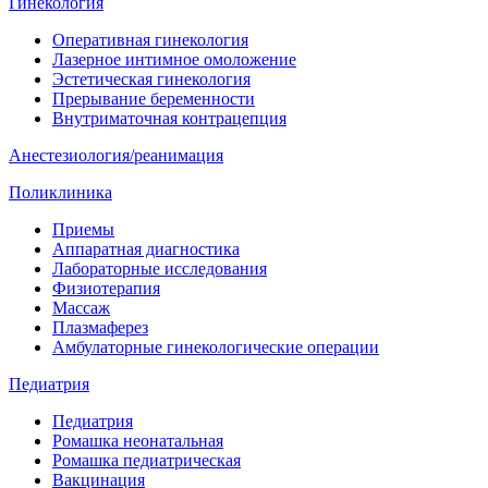
Гинекология
Оперативная гинекология
Лазерное интимное омоложение
Эстетическая гинекология
Прерывание беременности
Внутриматочная контрацепция
Анестезиология/реанимация
Поликлиника
Приемы
Аппаратная диагностика
Лабораторные исследования
Физиотерапия
Массаж
Плазмаферез
Амбулаторные гинекологические операции
Педиатрия
Педиатрия
Ромашка неонатальная
Ромашка педиатрическая
Вакцинация