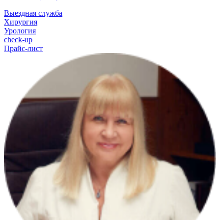
Выездная служба
Хирургия
Урология
check-up
Прайс-лист