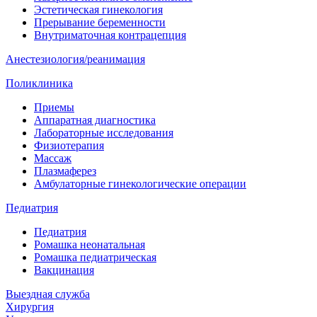
Эстетическая гинекология
Прерывание беременности
Внутриматочная контрацепция
Анестезиология/реанимация
Поликлиника
Приемы
Аппаратная диагностика
Лабораторные исследования
Физиотерапия
Массаж
Плазмаферез
Амбулаторные гинекологические операции
Педиатрия
Педиатрия
Ромашка неонатальная
Ромашка педиатрическая
Вакцинация
Выездная служба
Хирургия