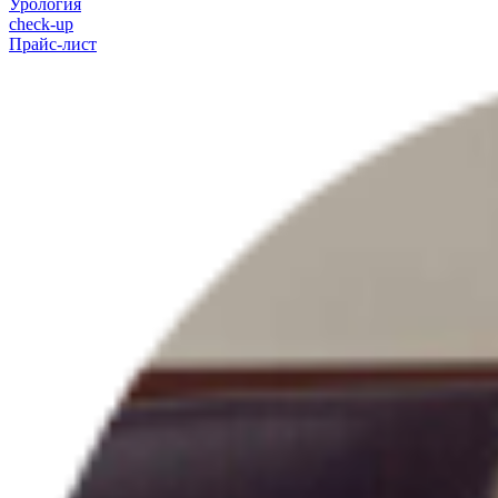
Урология
check-up
Прайс-лист