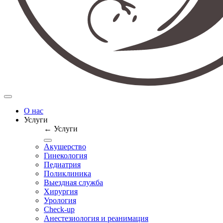
О нас
Услуги
← Услуги
Акушерство
Гинекология
Педиатрия
Поликлиника
Выездная служба
Хирургия
Урология
Check-up
Анестезиология и реанимация