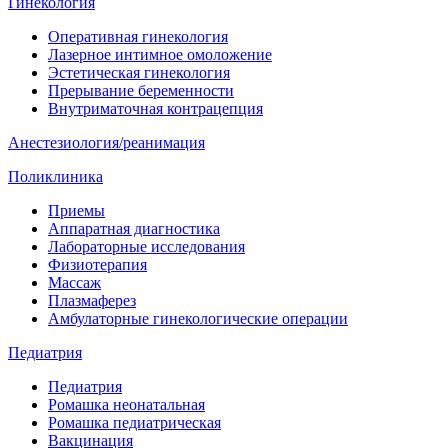
Гинекология
Оперативная гинекология
Лазерное интимное омоложение
Эстетическая гинекология
Прерывание беременности
Внутриматочная контрацепция
Анестезиология/реанимация
Поликлиника
Приемы
Аппаратная диагностика
Лабораторные исследования
Физиотерапия
Массаж
Плазмаферез
Амбулаторные гинекологические операции
Педиатрия
Педиатрия
Ромашка неонатальная
Ромашка педиатрическая
Вакцинация