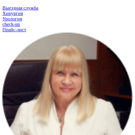
Выездная служба
Хирургия
Урология
check-up
Прайс-лист