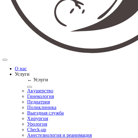
О нас
Услуги
← Услуги
Акушерство
Гинекология
Педиатрия
Поликлиника
Выездная служба
Хирургия
Урология
Check-up
Анестезиология и реанимация