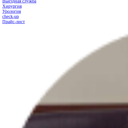
Выездная служба
Хирургия
Урология
check-up
Прайс-лист