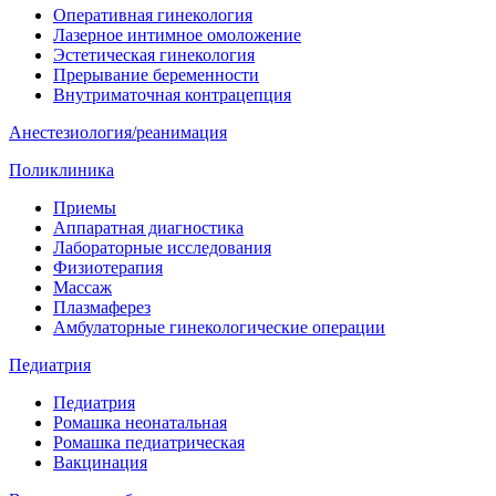
Оперативная гинекология
Лазерное интимное омоложение
Эстетическая гинекология
Прерывание беременности
Внутриматочная контрацепция
Анестезиология/реанимация
Поликлиника
Приемы
Аппаратная диагностика
Лабораторные исследования
Физиотерапия
Массаж
Плазмаферез
Амбулаторные гинекологические операции
Педиатрия
Педиатрия
Ромашка неонатальная
Ромашка педиатрическая
Вакцинация