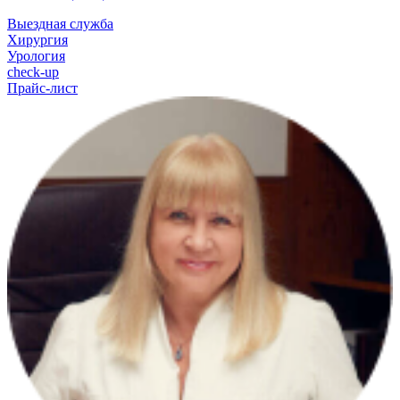
Выездная служба
Хирургия
Урология
check-up
Прайс-лист