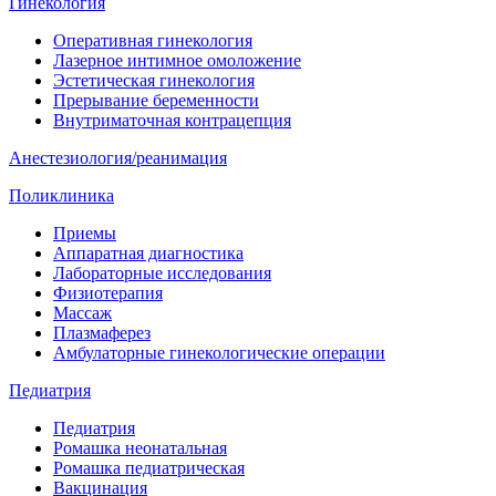
Гинекология
Оперативная гинекология
Лазерное интимное омоложение
Эстетическая гинекология
Прерывание беременности
Внутриматочная контрацепция
Анестезиология/реанимация
Поликлиника
Приемы
Аппаратная диагностика
Лабораторные исследования
Физиотерапия
Массаж
Плазмаферез
Амбулаторные гинекологические операции
Педиатрия
Педиатрия
Ромашка неонатальная
Ромашка педиатрическая
Вакцинация