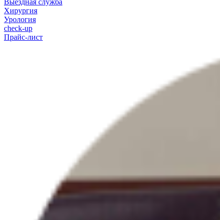
Выездная служба
Хирургия
Урология
check-up
Прайс-лист