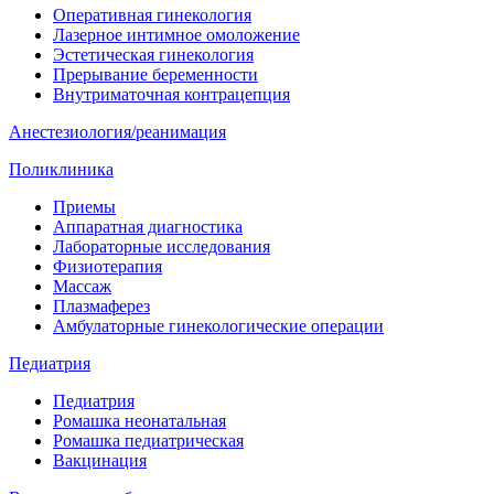
Оперативная гинекология
Лазерное интимное омоложение
Эстетическая гинекология
Прерывание беременности
Внутриматочная контрацепция
Анестезиология/реанимация
Поликлиника
Приемы
Аппаратная диагностика
Лабораторные исследования
Физиотерапия
Массаж
Плазмаферез
Амбулаторные гинекологические операции
Педиатрия
Педиатрия
Ромашка неонатальная
Ромашка педиатрическая
Вакцинация