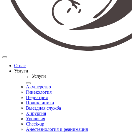
О нас
Услуги
← Услуги
Акушерство
Гинекология
Педиатрия
Поликлиника
Выездная служба
Хирургия
Урология
Check-up
Анестезиология и реанимация