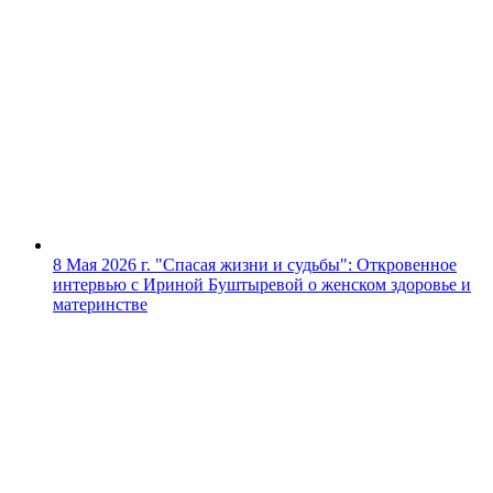
8 Мая 2026 г.
"Спасая жизни и судьбы": Откровенное
интервью с Ириной Буштыревой о женском здоровье и
материнстве