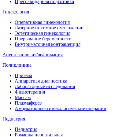
Прегравидарная подготовка
Гинекология
Оперативная гинекология
Лазерное интимное омоложение
Эстетическая гинекология
Прерывание беременности
Внутриматочная контрацепция
Анестезиология/реанимация
Поликлиника
Приемы
Аппаратная диагностика
Лабораторные исследования
Физиотерапия
Массаж
Плазмаферез
Амбулаторные гинекологические операции
Педиатрия
Педиатрия
Ромашка неонатальная