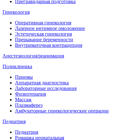
Прегравидарная подготовка
Гинекология
Оперативная гинекология
Лазерное интимное омоложение
Эстетическая гинекология
Прерывание беременности
Внутриматочная контрацепция
Анестезиология/реанимация
Поликлиника
Приемы
Аппаратная диагностика
Лабораторные исследования
Физиотерапия
Массаж
Плазмаферез
Амбулаторные гинекологические операции
Педиатрия
Педиатрия
Ромашка неонатальная