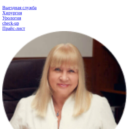
Выездная служба
Хирургия
Урология
check-up
Прайс-лист