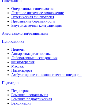
Гинекология
Оперативная гинекология
Лазерное интимное омоложение
Эстетическая гинекология
Прерывание беременности
Внутриматочная контрацепция
Анестезиология/реанимация
Поликлиника
Приемы
Аппаратная диагностика
Лабораторные исследования
Физиотерапия
Массаж
Плазмаферез
Амбулаторные гинекологические операции
Педиатрия
Педиатрия
Ромашка неонатальная
Ромашка педиатрическая
Вакцинация