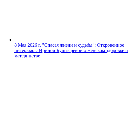
8 Мая 2026 г.
"Спасая жизни и судьбы": Откровенное
интервью с Ириной Буштыревой о женском здоровье и
материнстве