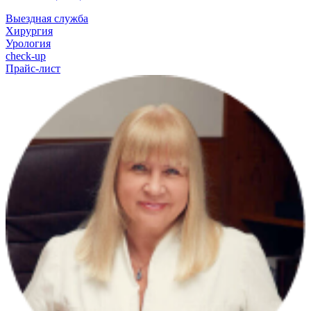
Выездная служба
Хирургия
Урология
check-up
Прайс-лист