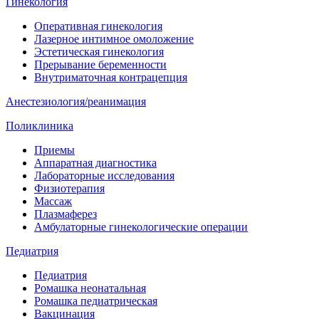
Гинекология
Оперативная гинекология
Лазерное интимное омоложение
Эстетическая гинекология
Прерывание беременности
Внутриматочная контрацепция
Анестезиология/реанимация
Поликлиника
Приемы
Аппаратная диагностика
Лабораторные исследования
Физиотерапия
Массаж
Плазмаферез
Амбулаторные гинекологические операции
Педиатрия
Педиатрия
Ромашка неонатальная
Ромашка педиатрическая
Вакцинация