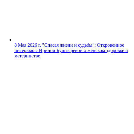
8 Мая 2026 г.
"Спасая жизни и судьбы": Откровенное
интервью с Ириной Буштыревой о женском здоровье и
материнстве