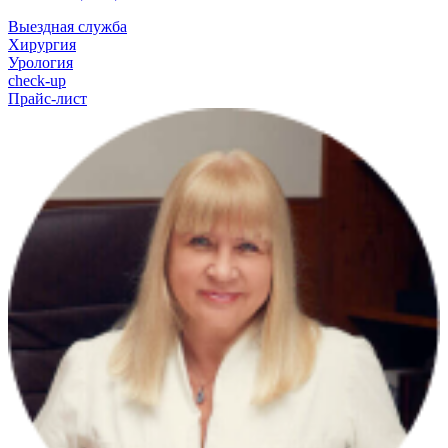
Выездная служба
Хирургия
Урология
check-up
Прайс-лист