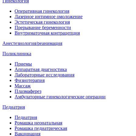
Гинекология
Оперативная гинекология
Лазерное интимное омоложение
Эстетическая гинекология
Прерывание беременности
Внутриматочная контрацепция
Анестезиология/реанимация
Поликлиника
Приемы
Аппаратная диагностика
Лабораторные исследования
Физиотерапия
Массаж
Плазмаферез
Амбулаторные гинекологические операции
Педиатрия
Педиатрия
Ромашка неонатальная
Ромашка педиатрическая
Вакцинация