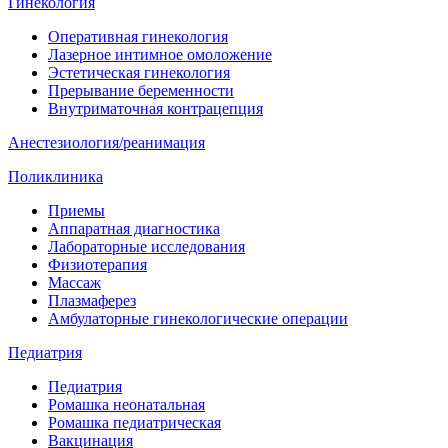
Гинекология
Оперативная гинекология
Лазерное интимное омоложение
Эстетическая гинекология
Прерывание беременности
Внутриматочная контрацепция
Анестезиология/реанимация
Поликлиника
Приемы
Аппаратная диагностика
Лабораторные исследования
Физиотерапия
Массаж
Плазмаферез
Амбулаторные гинекологические операции
Педиатрия
Педиатрия
Ромашка неонатальная
Ромашка педиатрическая
Вакцинация