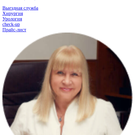
Выездная служба
Хирургия
Урология
check-up
Прайс-лист