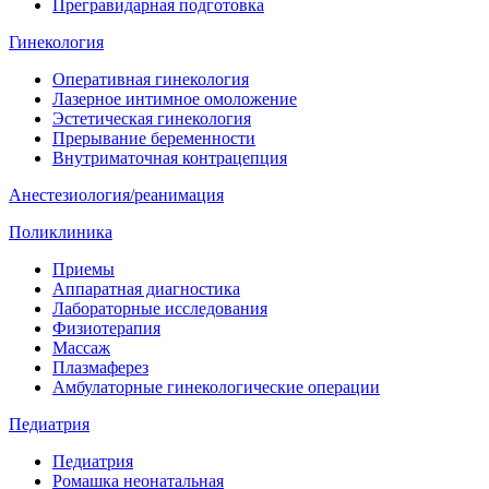
Прегравидарная подготовка
Гинекология
Оперативная гинекология
Лазерное интимное омоложение
Эстетическая гинекология
Прерывание беременности
Внутриматочная контрацепция
Анестезиология/реанимация
Поликлиника
Приемы
Аппаратная диагностика
Лабораторные исследования
Физиотерапия
Массаж
Плазмаферез
Амбулаторные гинекологические операции
Педиатрия
Педиатрия
Ромашка неонатальная