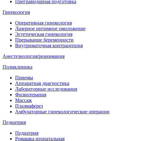
Прегравидарная подготовка
Гинекология
Оперативная гинекология
Лазерное интимное омоложение
Эстетическая гинекология
Прерывание беременности
Внутриматочная контрацепция
Анестезиология/реанимация
Поликлиника
Приемы
Аппаратная диагностика
Лабораторные исследования
Физиотерапия
Массаж
Плазмаферез
Амбулаторные гинекологические операции
Педиатрия
Педиатрия
Ромашка неонатальная