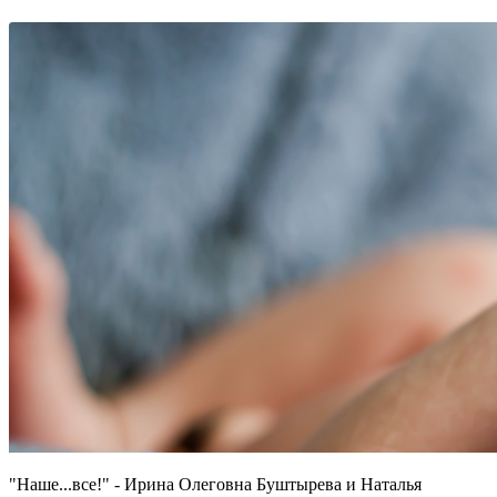
"Наше...все!" - Ирина Олеговна Буштырева и Наталья