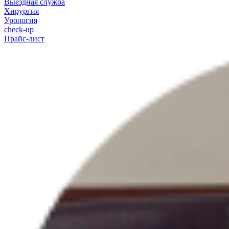
Выездная служба
Хирургия
Урология
check-up
Прайс-лист