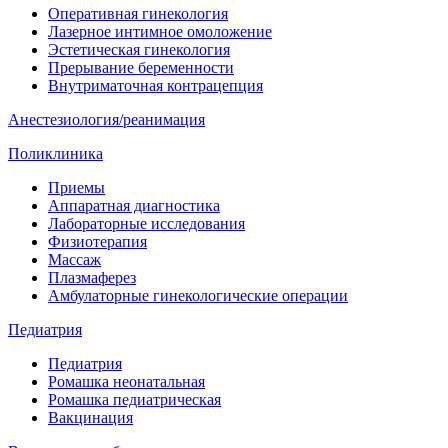
Оперативная гинекология
Лазерное интимное омоложение
Эстетическая гинекология
Прерывание беременности
Внутриматочная контрацепция
Анестезиология/реанимация
Поликлиника
Приемы
Аппаратная диагностика
Лабораторные исследования
Физиотерапия
Массаж
Плазмаферез
Амбулаторные гинекологические операции
Педиатрия
Педиатрия
Ромашка неонатальная
Ромашка педиатрическая
Вакцинация