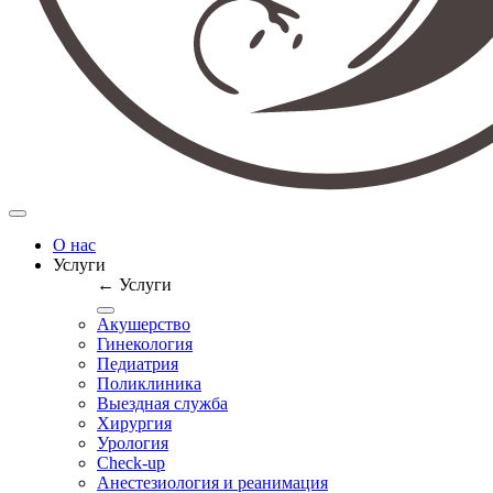
О нас
Услуги
← Услуги
Акушерство
Гинекология
Педиатрия
Поликлиника
Выездная служба
Хирургия
Урология
Check-up
Анестезиология и реанимация