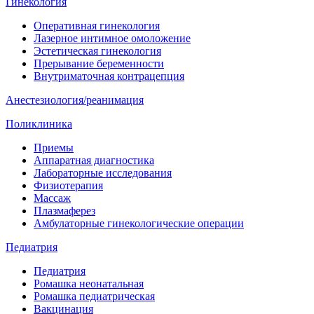
Гинекология
Оперативная гинекология
Лазерное интимное омоложение
Эстетическая гинекология
Прерывание беременности
Внутриматочная контрацепция
Анестезиология/реанимация
Поликлиника
Приемы
Аппаратная диагностика
Лабораторные исследования
Физиотерапия
Массаж
Плазмаферез
Амбулаторные гинекологические операции
Педиатрия
Педиатрия
Ромашка неонатальная
Ромашка педиатрическая
Вакцинация