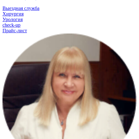
Выездная служба
Хирургия
Урология
check-up
Прайс-лист