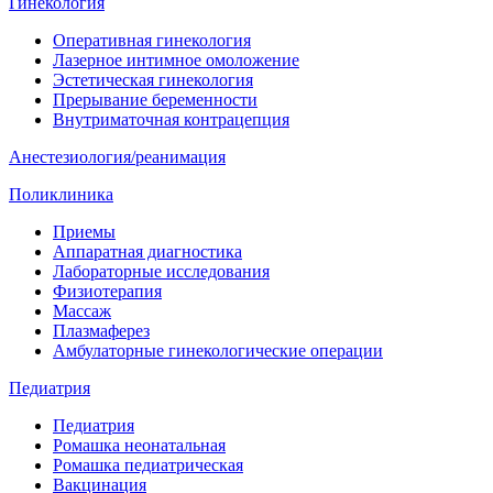
Гинекология
Оперативная гинекология
Лазерное интимное омоложение
Эстетическая гинекология
Прерывание беременности
Внутриматочная контрацепция
Анестезиология/реанимация
Поликлиника
Приемы
Аппаратная диагностика
Лабораторные исследования
Физиотерапия
Массаж
Плазмаферез
Амбулаторные гинекологические операции
Педиатрия
Педиатрия
Ромашка неонатальная
Ромашка педиатрическая
Вакцинация