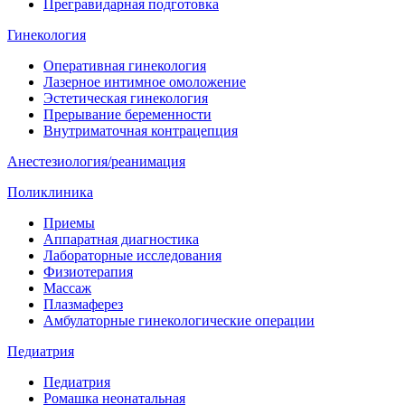
Прегравидарная подготовка
Гинекология
Оперативная гинекология
Лазерное интимное омоложение
Эстетическая гинекология
Прерывание беременности
Внутриматочная контрацепция
Анестезиология/реанимация
Поликлиника
Приемы
Аппаратная диагностика
Лабораторные исследования
Физиотерапия
Массаж
Плазмаферез
Амбулаторные гинекологические операции
Педиатрия
Педиатрия
Ромашка неонатальная