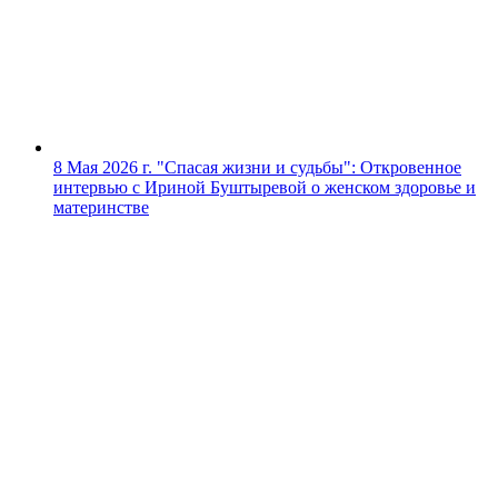
8 Мая 2026 г.
"Спасая жизни и судьбы": Откровенное
интервью с Ириной Буштыревой о женском здоровье и
материнстве