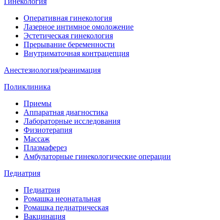
Гинекология
Оперативная гинекология
Лазерное интимное омоложение
Эстетическая гинекология
Прерывание беременности
Внутриматочная контрацепция
Анестезиология/реанимация
Поликлиника
Приемы
Аппаратная диагностика
Лабораторные исследования
Физиотерапия
Массаж
Плазмаферез
Амбулаторные гинекологические операции
Педиатрия
Педиатрия
Ромашка неонатальная
Ромашка педиатрическая
Вакцинация