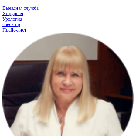
Выездная служба
Хирургия
Урология
check-up
Прайс-лист