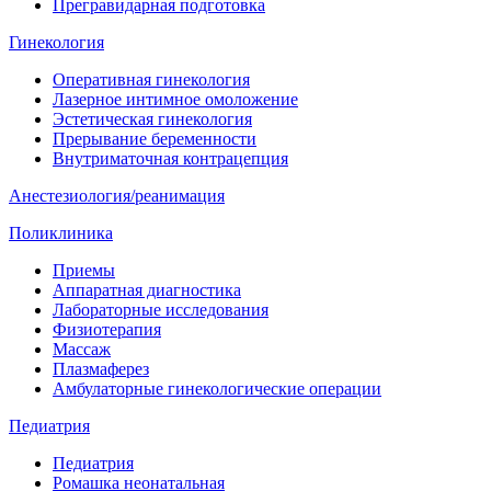
Прегравидарная подготовка
Гинекология
Оперативная гинекология
Лазерное интимное омоложение
Эстетическая гинекология
Прерывание беременности
Внутриматочная контрацепция
Анестезиология/реанимация
Поликлиника
Приемы
Аппаратная диагностика
Лабораторные исследования
Физиотерапия
Массаж
Плазмаферез
Амбулаторные гинекологические операции
Педиатрия
Педиатрия
Ромашка неонатальная