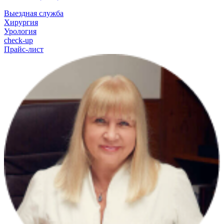
Выездная служба
Хирургия
Урология
check-up
Прайс-лист