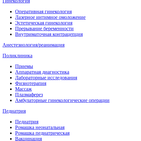
Гинекология
Оперативная гинекология
Лазерное интимное омоложение
Эстетическая гинекология
Прерывание беременности
Внутриматочная контрацепция
Анестезиология/реанимация
Поликлиника
Приемы
Аппаратная диагностика
Лабораторные исследования
Физиотерапия
Массаж
Плазмаферез
Амбулаторные гинекологические операции
Педиатрия
Педиатрия
Ромашка неонатальная
Ромашка педиатрическая
Вакцинация