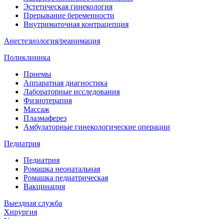
Эстетическая гинекология
Прерывание беременности
Внутриматочная контрацепция
Анестезиология/реанимация
Поликлиника
Приемы
Аппаратная диагностика
Лабораторные исследования
Физиотерапия
Массаж
Плазмаферез
Амбулаторные гинекологические операции
Педиатрия
Педиатрия
Ромашка неонатальная
Ромашка педиатрическая
Вакцинация
Выездная служба
Хирургия