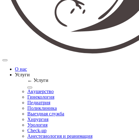
О нас
Услуги
← Услуги
Акушерство
Гинекология
Педиатрия
Поликлиника
Выездная служба
Хирургия
Урология
Check-up
Анестезиология и реанимация