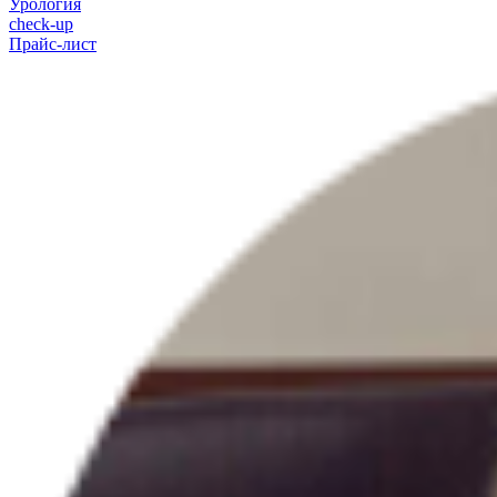
Урология
check-up
Прайс-лист